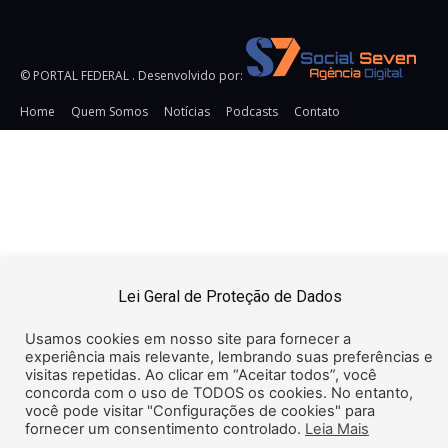
© PORTAL FEDERAL . Desenvolvido por:
Home
Quem Somos
Notícias
Podcasts
Contato
URL:
https://snsrsv.com/tag/32DD8511DCD63353E0650000000000
TAG: Pixel Impression Tracking HTML Secure:
Pixel
Impression Tracking URL Secure: https://snsrsv.com/metric?
t=eyJiIjogOTI5LCAiZSI6ICJpbXByZXNzaW9uIn0=&img=i.png&c
{CACHEBUSTER} Pixel Click Tracking SECURE:
https://snsrsv.com/click/?
t=eyJiIjogOTI5LCAiZSI6ICJjbGljayJ9 Pixel Click Tracking
Lei Geral de Proteção de Dados
Insecure: http://snsrsv.com/click/?
t=eyJiIjogOTI5LCAiZSI6ICJjbGljayJ9
Usamos cookies em nosso site para fornecer a
experiência mais relevante, lembrando suas preferências e
visitas repetidas. Ao clicar em “Aceitar todos”, você
concorda com o uso de TODOS os cookies. No entanto,
você pode visitar "Configurações de cookies" para
fornecer um consentimento controlado.
Leia Mais