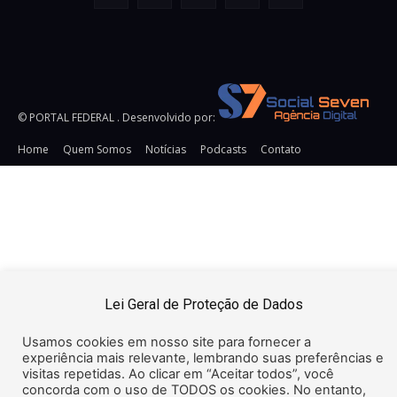
© PORTAL FEDERAL . Desenvolvido por:
Home
Quem Somos
Notícias
Podcasts
Contato
URL:
https://snsrsv.com/tag/32DD8511DCD63353E0650000000000
TAG: Pixel Impression Tracking HTML Secure:
Pixel
Impression Tracking URL Secure: https://snsrsv.com/metric?
t=eyJiIjogOTI5LCAiZSI6ICJpbXByZXNzaW9uIn0=&img=i.png&c
{CACHEBUSTER} Pixel Click Tracking SECURE:
https://snsrsv.com/click/?
Lei Geral de Proteção de Dados
t=eyJiIjogOTI5LCAiZSI6ICJjbGljayJ9 Pixel Click Tracking
Insecure: http://snsrsv.com/click/?
Usamos cookies em nosso site para fornecer a
t=eyJiIjogOTI5LCAiZSI6ICJjbGljayJ9
experiência mais relevante, lembrando suas preferências e
visitas repetidas. Ao clicar em “Aceitar todos”, você
concorda com o uso de TODOS os cookies. No entanto,