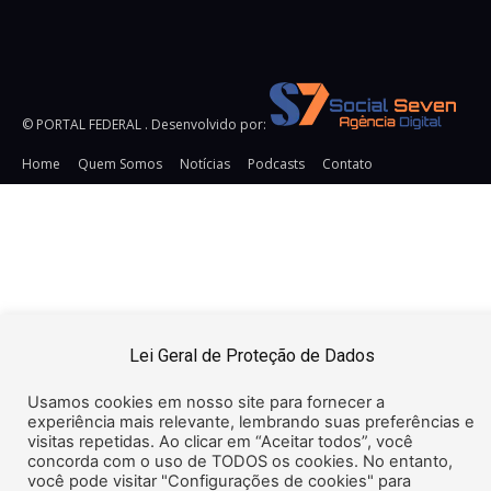
© PORTAL FEDERAL . Desenvolvido por:
Home
Quem Somos
Notícias
Podcasts
Contato
URL:
https://snsrsv.com/tag/32DD8511DCD63353E0650000000000
TAG: Pixel Impression Tracking HTML Secure:
Pixel
Impression Tracking URL Secure: https://snsrsv.com/metric?
t=eyJiIjogOTI5LCAiZSI6ICJpbXByZXNzaW9uIn0=&img=i.png&c
{CACHEBUSTER} Pixel Click Tracking SECURE:
https://snsrsv.com/click/?
Lei Geral de Proteção de Dados
t=eyJiIjogOTI5LCAiZSI6ICJjbGljayJ9 Pixel Click Tracking
Insecure: http://snsrsv.com/click/?
Usamos cookies em nosso site para fornecer a
t=eyJiIjogOTI5LCAiZSI6ICJjbGljayJ9
experiência mais relevante, lembrando suas preferências e
visitas repetidas. Ao clicar em “Aceitar todos”, você
concorda com o uso de TODOS os cookies. No entanto,
você pode visitar "Configurações de cookies" para