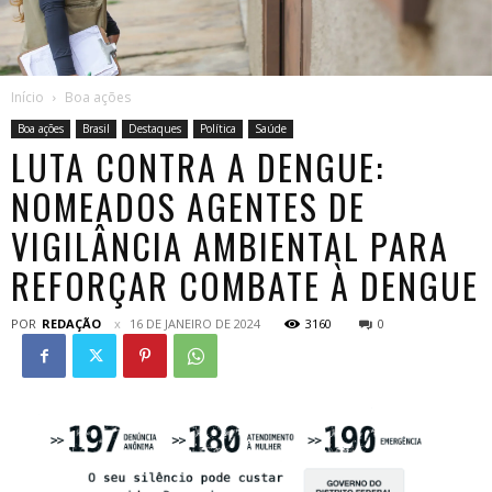
Início
Boa ações
Boa ações
Brasil
Destaques
Política
Saúde
LUTA CONTRA A DENGUE:
NOMEADOS AGENTES DE
VIGILÂNCIA AMBIENTAL PARA
REFORÇAR COMBATE À DENGUE
POR
REDAÇÃO
16 DE JANEIRO DE 2024
3160
0