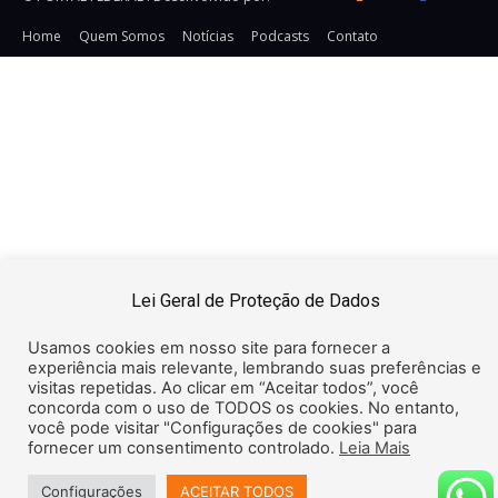
Home
Quem Somos
Notícias
Podcasts
Contato
URL:
https://snsrsv.com/tag/32DD8511DCD63353E0650000000000
TAG: Pixel Impression Tracking HTML Secure:
Pixel
Impression Tracking URL Secure: https://snsrsv.com/metric?
t=eyJiIjogOTI5LCAiZSI6ICJpbXByZXNzaW9uIn0=&img=i.png&c
{CACHEBUSTER} Pixel Click Tracking SECURE:
https://snsrsv.com/click/?
t=eyJiIjogOTI5LCAiZSI6ICJjbGljayJ9 Pixel Click Tracking
Insecure: http://snsrsv.com/click/?
t=eyJiIjogOTI5LCAiZSI6ICJjbGljayJ9
Lei Geral de Proteção de Dados
Usamos cookies em nosso site para fornecer a
experiência mais relevante, lembrando suas preferências e
visitas repetidas. Ao clicar em “Aceitar todos”, você
concorda com o uso de TODOS os cookies. No entanto,
você pode visitar "Configurações de cookies" para
fornecer um consentimento controlado.
Leia Mais
Configurações
ACEITAR TODOS