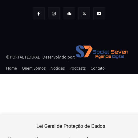
© PORTAL FEDERAL . Desenvolvido por:
Home
Quem Somos
Notícias
Podcasts
Contato
URL:
https://snsrsv.com/tag/32DD8511DCD63353E0650000000000
TAG: Pixel Impression Tracking HTML Secure:
Pixel
Impression Tracking URL Secure: https://snsrsv.com/metric?
t=eyJiIjogOTI5LCAiZSI6ICJpbXByZXNzaW9uIn0=&img=i.png&c
{CACHEBUSTER} Pixel Click Tracking SECURE:
https://snsrsv.com/click/?
t=eyJiIjogOTI5LCAiZSI6ICJjbGljayJ9 Pixel Click Tracking
Lei Geral de Proteção de Dados
Insecure: http://snsrsv.com/click/?
t=eyJiIjogOTI5LCAiZSI6ICJjbGljayJ9