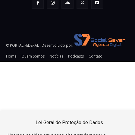
© PORTAL FEDERAL . Desenvolvido por:
Home
Quem Somos
Notícias
Podcasts
Contato
URL:
https://snsrsv.com/tag/32DD8511DCD63353E0650000000000
TAG: Pixel Impression Tracking HTML Secure:
Pixel
Impression Tracking URL Secure: https://snsrsv.com/metric?
t=eyJiIjogOTI5LCAiZSI6ICJpbXByZXNzaW9uIn0=&img=i.png&c
{CACHEBUSTER} Pixel Click Tracking SECURE:
https://snsrsv.com/click/?
t=eyJiIjogOTI5LCAiZSI6ICJjbGljayJ9 Pixel Click Tracking
Insecure: http://snsrsv.com/click/?
t=eyJiIjogOTI5LCAiZSI6ICJjbGljayJ9
Lei Geral de Proteção de Dados